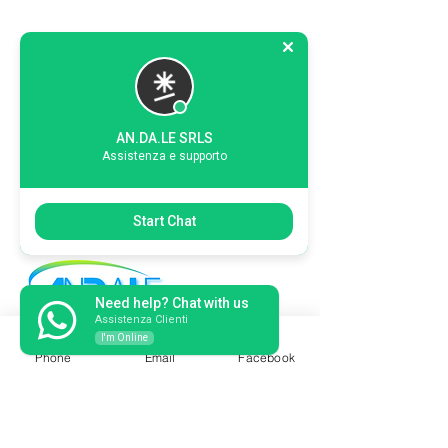
AN.DA.LE SRLS
Assistenza e supporto
Start Chat
Need help? Chat with us
Assistenza Clienti
I'm Online
An.Da.Le Srls - Servizi per Privati e
Phone
Email
Facebook
Imprese
+393500181059
Sassari, via Amendola n. 25 – Tel